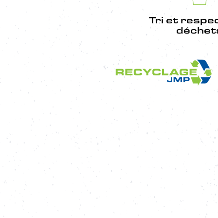
Tri et respe
déchet